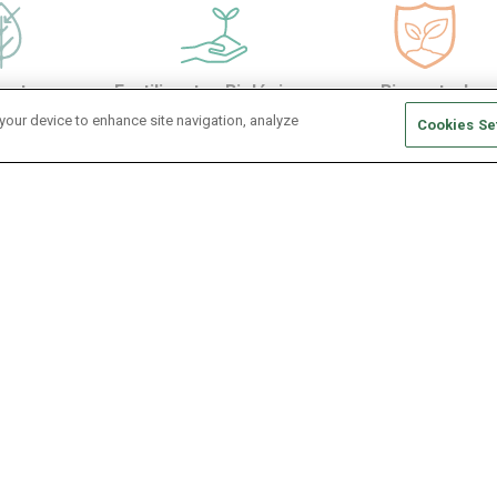
antes
Fertilizantes Biológicos
Biocontrol
 your device to enhance site navigation, analyze
Cookies Se
Inoculantes
Tecnologías de inoculación 
Garantizan máxima eficiencia
Biológica del Nitrógeno, ese
y alta productividad en el cu
LEARN MORE